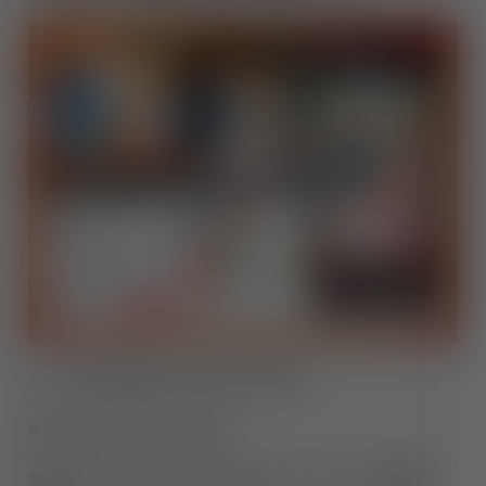
五、分品类抄底指南｜精准下单不踩坑
家电（冰箱、空调、洗衣机）
最佳时间：京东 5.30 晚 8 点开门红、6.15-6.18 高潮期