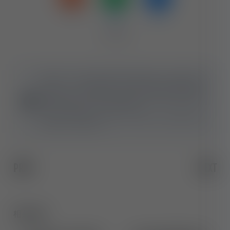
0
收藏
关注
- THE END -
版权声明：本文内容由互联网用户自发贡献，该文观点仅代表
作者本人。不代表有目立场。本站仅提供信息存储空间服务，
不拥有所有权，不承担相关法律责任。如发现本站有涉嫌抄袭
侵权/违法违规的内容， 请发送邮件至
1474187172@qq.com 举报，一经查实，本站将立刻删除。
如若转载，请注明出处!
PREV
NEXT
相关文章