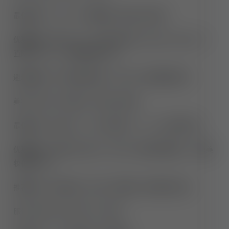
最佳时间：6.15-6.18 高潮期，每晚 8 点秒杀
优惠叠加：国补 15% + 平台百亿补贴 + 红包，iPhone 17
直降 1500+，华为旗舰省 800+
避坑提醒：热门机型早加购、早下单，避免缺货涨价
美妆 / 护肤（大牌口红、面霜、面膜）
最佳时间：淘宝 5.21-5.30 抢先购、6.1-6.10 美妆专场
优惠叠加：每满 300 减 50 + 红包 + 店铺小样赠品，大牌美
妆低至 5 折
推荐单品：雅诗兰黛、兰蔻、欧莱雅，囤货性价比高
服饰 / 家居（衣服、鞋子、家纺）