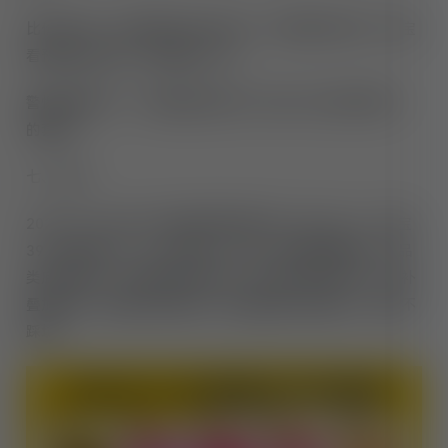
比价再下单：同款商品多平台比价，京东看百亿补贴，淘宝
看预售定金立减，选最低价入手。
警惕虚假降价：下单前看历史价格，避免 “先涨价再降价”
的套路。
七、总结
2026 年 618 是上半年最佳省钱窗口期，京东 46 天、淘宝
39 天超长放价，625 亿国补 + 红包 + 满减四重叠加，全品
类底价爆发！记住黄金抄底时间、每日必领红包口令、国补
叠加规则，跟着这份攻略走，轻松薅到全年最低价，省钱不
踩坑！