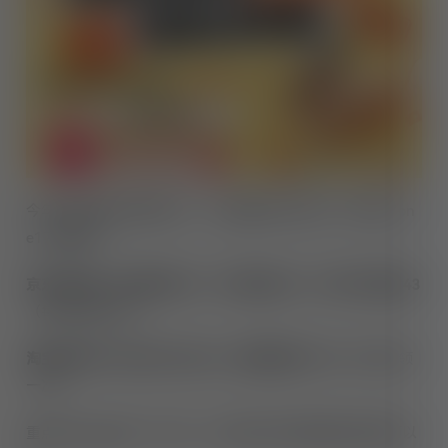
今年红包发放力度非常大， 红包最高25888元，还有iphon
e17抽免单！
京东APP搜：红包多多949、今日红包475、大家一起发843
（每天可领三次）
淘宝APP搜：红红火火32322，买买买买51155
（每天可领
一次）
重点 先在app搜一下口令，以后每天点历史搜索记录就可以