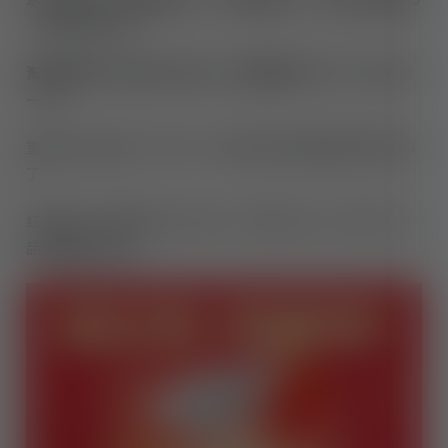
（每天可领三次）
淘宝APP搜：红红火火32322，买买买买51155
（每天可领
一次）
重点 先在app搜一下口令，以后每天点历史搜索记录就可以
了
红包权益：最高可领 26668 元，可抽 iPhone 17 免单，全
品类通用无门槛。