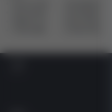
性生活是什么科?性问题看
米奇妙妙屋视频素材,视频
什么科?
素材库
儿童古诗三百首2到6岁秋
性才是夫妻沟通最好的方
天,儿童古诗三百首2到6岁
法,夫妻沟通技巧心得体会
古筝需要学多久?古筝一般
亲亲宝贝网儿童故事,讲故
秋天
要学多久?
事 睡前故事
0~3岁婴幼儿教育视频,儿
关于性的真心话大冒险问
童教育短片
题,真心话大冒险
关于我们
网站地图