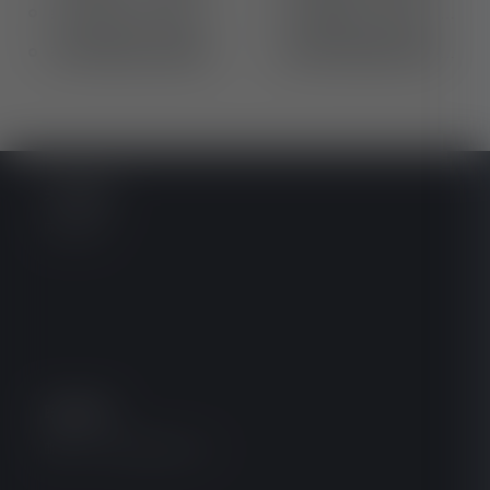
给小孩起名字大全乳名,小
有关感恩的作文题目,心怀
玩笑
儿乳名精选
感恩的作文题目
家常豆腐做法步骤,最简单
医学教学教案范例,医学生
家常豆腐
讲义内容模板
关于我们
网站地图
联系我们
邮箱：zqdrvip@qq.com