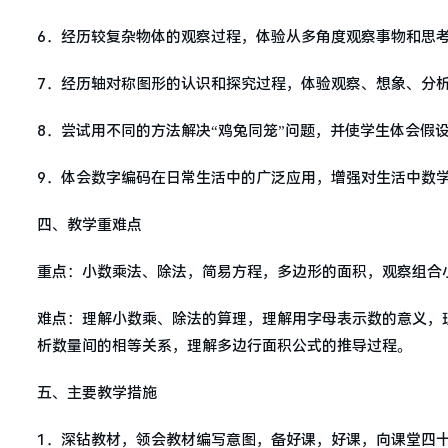
6．经历较复杂物体的观察过程，体验从多角度观察事物和思
7．经历轴对称图形的认识和探究过程，体验观察、想象、分
8．尝试用不同的方法解决“鸡兔同笼”问题，并使学生体会假
9．体会数字编码在日常生活中的广泛应用，增强对生活中数
四、教学重难点
重点：小数乘法、除法，简易方程，多边形的面积，观察组合
难点：理解小数乘、除法的算理，理解用字母表示数的意义，
析数量间的相等关系，理解多边行面积公式的推导过程。
五、主要教学措施
1．深钻教材，领会教材编写意图，备好课，好课，向课堂四