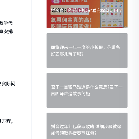
拼多多上的药正规吗?看完你就明白了
教学代
率安排
即将迎来一年一度的小长假，你准备
好去哪儿玩了吗？
决实际问
君子一言驷马难追是什么意思?君子一
言驷马难追故事简短
易方程。
抖音过年红包获取攻略:详细步骤教你
如何领取抖音春节红包？