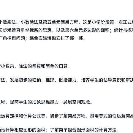
小数乘法、小数除法及第五单元简易方程，这是小学阶段第一次正式
初步渗透直角坐标系的思想，以及第六单元多边形的面积；统计与概
广角植树问题；综合实践活动安排了掷一掷。
行小数乘、除法的笔算和简单的口算。
方法，发展初步的归纳、推理、概括能力，培养学生的估算意识和解
过程，提高学生的抽象思维能力，发展空间观念。
示运算定律和计算公式等，初步了解简易方程，能用等式的性质解简
确地计算相应图形的面积；了解简单组合图形面积的计算方法。