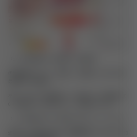
（三）国补叠加技巧（最优顺序，省到极致）
优惠叠加顺序：红包 → 店铺券 → 跨店满减 → 国补（国补
最后抵扣，金额最大）。
举例：5000 元一级能效空调 → 红包减 200 + 店铺券减 30
0 + 满减减 500 + 国补减 1500 → 最终到手 2500 元。
（二）淘宝红包口令（APP 搜索，每日 1 次，5.12-6.20）
通用红包：
红红火火32322，买买买买51155
（每晚 8 点加