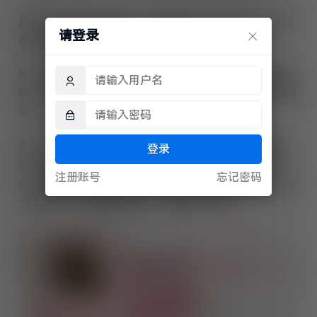
用APP领券买商品更优惠，下面是购物可以领取各大平台优
请登录
惠券的APP，亲测好用，完全免费！
购物之前记得复制商品链接到下面的任何一个返利app领券
哦~~~~注册即可享受高补贴+0撸+捡漏等带货新体验。邀请
码666123
高省，氧惠，直返，麦芽妈妈，这四个平台返利金额最高，
登录
在100%全部返利的基础上又额外补贴高达200%-500%，
注册账号
忘记密码
所以远远超过市面其他平台。很多粉丝也称赞这四个平台为
“返利大王”“高佣返利领导者”“返利第一哥”等