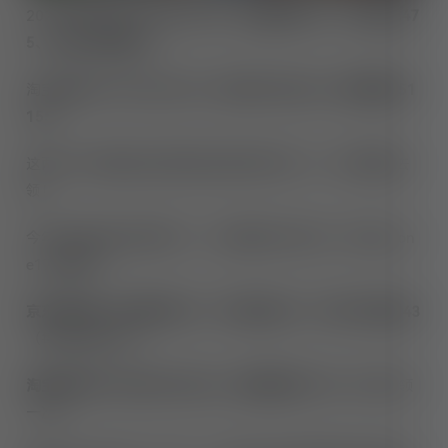
2026年京东的618红包口令是：
红包多多949、今日红包47
5、大家一起发843
淘宝最新的618红包口令是：
红红火火32322，买买买买51
155
这两个口令每晚8点还能有机会额外领取一次，记得每晚去
领！
今年红包发放力度非常大， 红包最高25888元，还有iphon
e17抽免单！
京东APP搜：红包多多949、今日红包475、大家一起发843
（每天可领三次）
淘宝APP搜：红红火火32322，买买买买51155
（每天可领
一次）