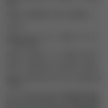
槛红包。
囤券加购：预热期囤店铺券、品类券，加购爆款锁价。
分阶段下单：
家电数码：开门红（5.30-6.3）、高潮期（6.15-6.18）入
手，叠加国补最划算。
服饰美妆：品类专场期（6.4-6.15）蹲专属券，错峰下单。
国补核销：下单前搜国补口令，确认补贴资格，自动抵扣。
凑单技巧：满减按 “每满 300 减 50” 凑单，可跨店叠加，最
大化优惠。
2026 年 618 是红包 + 满减 + 国补三重福利叠加的省钱盛
宴，5 月 12 日 20 点正式开启，6 月 20 日截止。牢记分阶