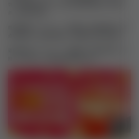
饰、母婴等专场上线；PLUS 会员专属补贴加码，每日秒
杀、品牌日不间断。
终极高潮期（6.15-6.18）：优惠拉满，跨店满减升级，整
点秒杀密集；全品类终极底价，叠加国补可享全年最低。
返场清仓期（6.19-6.20）：优惠延续，尾货低价清仓；支
持 72 小时价保，适合前期错过的用户补单。