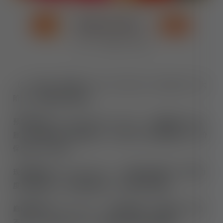
（二）淘宝（含天猫）618：5 月 13 日 - 6 月 20 日（4 大
阶段，预售锁价更划算）
预售锁价期（5.13 20:00-5.31 17:59）：定金最高 1:2 膨
胀，提前锁定热门爆款库存；付定立减，叠加店铺券，锁价
保价至 618 结束。
现货爆发期（5.31 20:00-6.3）：尾款与现货同开，优惠力
度与预售持平；跨店满减启动，全品类现货直降。
巅峰福利期（6.14-6.18）：全品类直降，红包加码、秒杀
不断；88VIP 额外 95 折，叠加所有优惠力度翻倍。