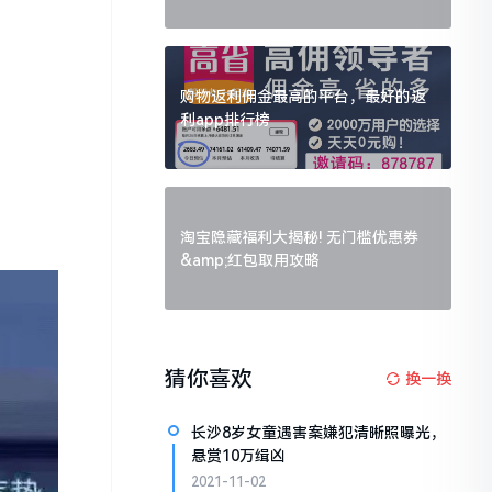
购物返利佣金最高的平台，最好的返
利app排行榜
淘宝隐藏福利大揭秘! 无门槛优惠券
&amp;红包取用攻略
猜你喜欢
换一换
长沙8岁女童遇害案嫌犯清晰照曝光，
悬赏10万缉凶
2021-11-02