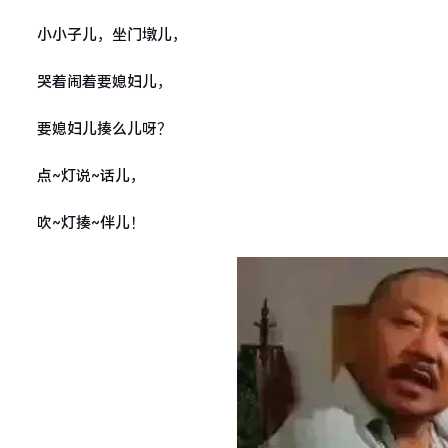
小小子儿，坐门墩儿，
哭着闹着要媳妇儿，
要媳妇儿揍么儿呀？
点~灯说~话儿，
吹~灯揍~伴儿！