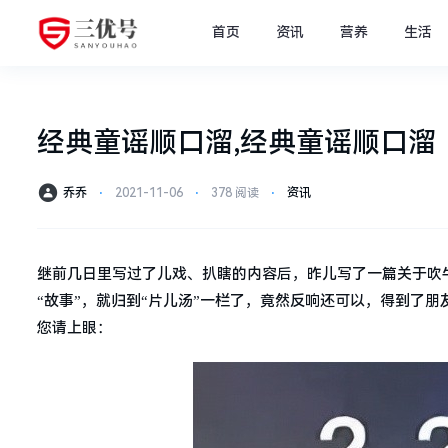
首页
资讯
营养
生活
经典童谣顺口溜,经典童谣顺口溜
乔乔
⋅
2021-11-06
⋅
378 阅读
⋅
资讯
继前几日里写过了儿戏、扒瞎的内容后，昨儿写了一篇关于吹
“故事”，就归到“片儿汤”一栏了，竟然反响还可以，得到了
您请上眼：