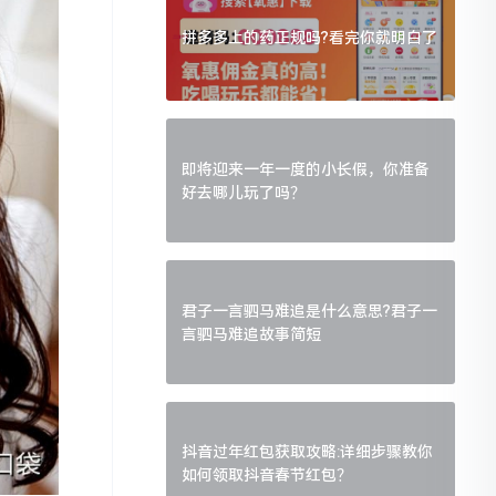
拼多多上的药正规吗?看完你就明白了
即将迎来一年一度的小长假，你准备
好去哪儿玩了吗？
君子一言驷马难追是什么意思?君子一
言驷马难追故事简短
抖音过年红包获取攻略:详细步骤教你
如何领取抖音春节红包？