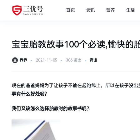
首页
资讯
营养
生活
宝宝胎教故事100个必读,愉快的
乔乔
⋅
2021-11-05
⋅
306 阅读
⋅
资讯
现在的爸爸妈妈为了让孩子不输在起跑线上，所以在孩子没出
事有什么好处呢？
我们又该怎么选择胎教时的故事书呢？