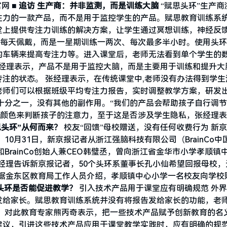
官网
■ 追访
生产商：并非监测，而是训练大脑
“赋思头环”生产商
注力的一款产品，而不是用于监控学生的产品。赋思教育训练系
堂上提供专注力训练的解决方案，让学生通过冥想训练，神经反
须每天佩戴，而是一星期训练一两次、每次最多半小时。使用头
的车辆来提高专注力等。进入课堂后，老师无法看到单个学生的
张经理表示，产品不是用于监控大脑，而是主要用于训练和提升大
注的状态。 张经理表示，在传统课堂中,老师没有办法得到学生
老师们可以根据班级平均专注力报告，实时调整教学方案，研发
十分之一，没有其他的副作用。“我们的产品会帮助孩子自行调
的颜色来判断孩子的注意力，至于这是否涉及学生隐私，张经理
思头环”从何而来？
校友“回馈”母校赠送，没有任何收费行为 新
 10月31日，新京报记者从浙江强脑科技有限公司（BrainCo中
BrainCo创始人兼CEO韩璧丞，曾向浙江省金华市小学孝顺镇
张经理告诉新京报记者，50个头环系董事长孔小仙希望回报母校，
” 据金东区教育局工作人员介绍，孝顺镇中心小学一名校友向学校
头环是否能促进教学？
引入技术产品用于课堂应有明确规范 外
发给家长。赋思教育训练系统并没有将报告发给家长的功能，老
 对此教育专家熊丙奇表示，把一些技术产品赋予创新教育的名
议，引进这些技术产品应用于课堂教学实践时，应有明确的规范