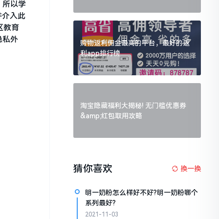
，所以学
并介入此
区教育
隐私外
购物返利佣金最高的平台，最好的返
利app排行榜
淘宝隐藏福利大揭秘! 无门槛优惠券
&amp;红包取用攻略
猜你喜欢
换一换
明一奶粉怎么样好不好?明一奶粉哪个
系列最好?
2021-11-03