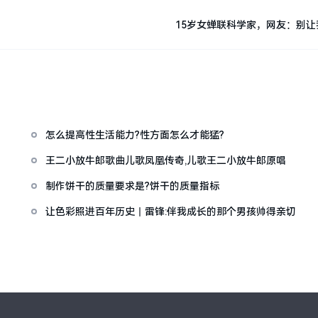
15岁女蝉联科学家，网友：别让
怎么提高性生活能力?性方面怎么才能猛?
做
王二小放牛郎歌曲儿歌凤凰传奇,儿歌王二小放牛郎原唱
制作饼干的质量要求是?饼干的质量指标
让色彩照进百年历史丨雷锋:伴我成长的那个男孩帅得亲切