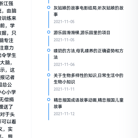
浙江强
灰姑娘的故事电影结局,听灰姑娘的故
统，由脑
事
馈训练来
2021-11-05
环前，学
数据，只
游乐园滑滑梯,游乐园里的项目
脑专注
2021-11-05
注意力
喂奶的方法,母乳喂养的正确姿势和方
出令学生
法
节大脑，
2021-11-06
表示，这
关于生物多样性的知识,日常生活中的
京报记者
生物小知识
国总公
2021-11-11
中心小学
无偿捐
精忠报国成语故事动画,精忠报国儿童
赠送了
故事
界对于头
2021-11-12
师可以看
义，实
。 熊