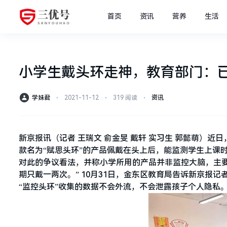
首页
资讯
营养
生活
小学生戴头环走神，教育部门：
学妹君
⋅
2021-11-12
⋅
319 阅读
⋅
资讯
新京报讯（记者 王瑞文 俞金旻 戴轩 实习生 郭懿萌）
款名为“赋思头环”的产品佩戴在头上后，能监测学生上课
对此的争议看法，并称小学所用的产品并非监控大脑，主
期只戴一两次。” 10月31日，金东区教育局告诉新京报
“监控头环”收集的数据不会外流，不会泄露孩子个人隐私