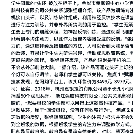
学生佩戴的“头环”被放在柜子上。金华市孝顺镇中心小学
脑科技有限公司公共关系部张经理介绍，该产品为训练专
机接口头环，以及训练软件组成，利用神经反馈技术在课
进行专注力训练，并非外界所猜测的用于监控。 “学生无
生要上专门的训练课程，如神经反馈训练，通过观看飞驰
能看到平均注意力，以此作为授课内容接受度的反馈。”
力的，通过脑神经反馈训练的方法，人可以看到大脑是否专
的反馈，容易让学生失去听课兴趣，借助赋思教育系统，
更感兴趣的课程。 张经理还表示，产品的辐射是手机的二
不会从外部刺激大脑。” 据介绍，该产品可通过头环上灯
个灯可以自行调节，老师和学生都可以关掉。
焦点 1
“赋
搜索发现，在网购平台上，该头环售价为3499元-3979元。
司）证实，2018年，杭州嘉银投资有限公司董事长孔小仙和
捐赠50个赋思头环。 浙江强脑科技有限公司公共关系部
赠的，“想要母校的学生都可以用得上这款高科技产品。 
这款头环，属于“回馈母校，没有任何收费行为”。
焦点 2
环数据的质疑，张经理解释称，学生的注意力报告并不会
到全班级的数据，根据班级学生的专注力来调整教学方式。
际却是反教育的。教育是有灵魂有情感的，对此，熊丙奇建