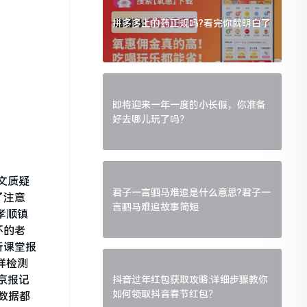
拼多多上的药正规吗?看完你就明白了
即将迎来一年一度的小长假，你准备
好去哪儿玩了吗？
文质疑
君子一言驷马难追是什么意思?君子一
了注意
言驷马难追故事简短
孝顺镇
环的老
析课堂报
样检测
京报记
抖音过年红包获取攻略:详细步骤教你
如何领取抖音春节红包？
数据都